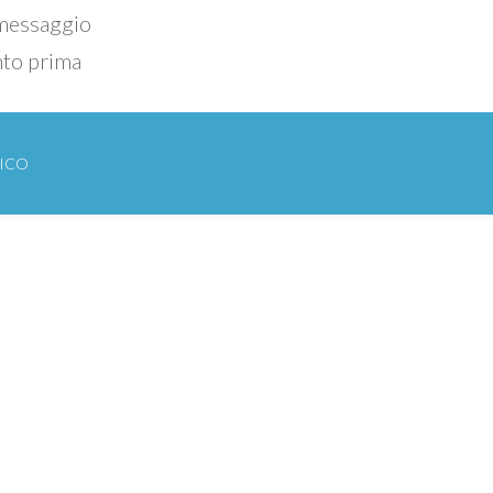
 messaggio
nto prima
TICO